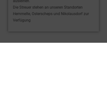
ausleihen.
Die Streuer stehen an unseren Standorten
Hemmelte, Osterscheps und Nikolausdorf zur
Verfügung
Ansprechpartner Organische Nährstoffe