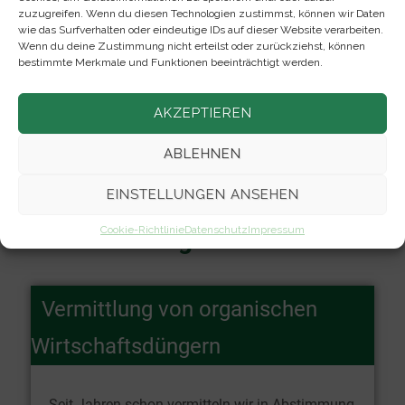
zuzugreifen. Wenn du diesen Technologien zustimmst, können wir Daten
wie das Surfverhalten oder eindeutige IDs auf dieser Website verarbeiten.
Wenn du deine Zustimmung nicht erteilst oder zurückziehst, können
bestimmte Merkmale und Funktionen beeinträchtigt werden.
AKZEPTIEREN
ABLEHNEN
EINSTELLUNGEN ANSEHEN
Cookie-Richtlinie
Datenschutz
Impressum
Dienstleistungen
Vermittlung von organischen
Wirtschaftsdüngern
Seit Jahren schon vermitteln wir in Abstimmung