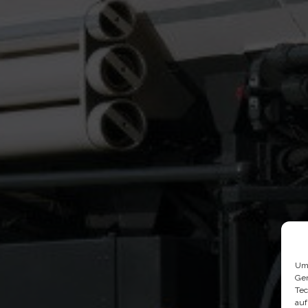
Um 
Ger
Tec
auf