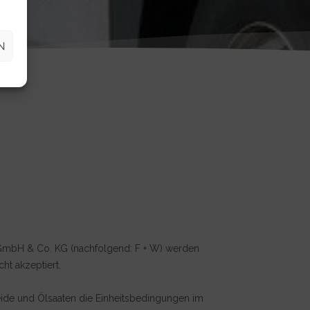
N
 GmbH & Co. KG (nachfolgend: F + W) werden
t akzeptiert.
reide und Ölsaaten die Einheitsbedingungen im