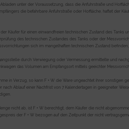
ne Abladen unter der Voraussetzung, dass die Anfuhrstraße und Hoffl
pfängers die befahrbare Anfuhrstraße oder Hoffläche, haftet der Käuf
ist der Käufer für einen einwandfreien technischen Zustand des Tanks
Überprüfung des technischen Zustandes des Tanks oder der Messvorrich
ssvorrichtungen sich im mangelhaften technischen Zustand befinden, h
 Abgangsstelle durch Verwiegung oder Vermessung ermittelte und n
ankwagen das Volumen am Empfangsort mittels geeichter Messvorrich
hme in Verzug, so kann F + W die Ware ungeachtet ihrer sonstigen ge
r nach Ablauf einer Nachfrist von 7 Kalendertagen in geeigneter Wei
digen.
 Menge nicht ab, ist F + W berechtigt, dem Käufer die nicht abgenom
gespreis der F + W bezogen auf den Zeitpunkt der nicht vertragsgemä