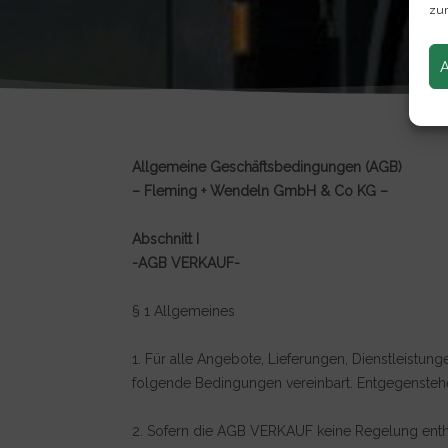
zur
Allgemeine Geschäftsbedingungen (AGB)
– Fleming + Wendeln GmbH & Co KG –
Abschnitt I
-AGB VERKAUF-
§ 1 Allgemeines
1. Für alle Angebote, Lieferungen, Dienstleis
folgende Bedingungen vereinbart. Entgegensteh
2. Sofern die AGB VERKAUF keine Regelung enthal