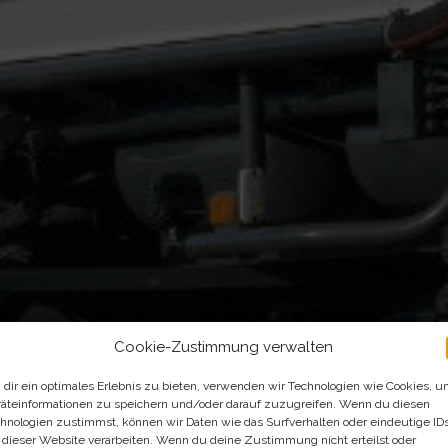
Cookie-Zustimmung verwalten
dir ein optimales Erlebnis zu bieten, verwenden wir Technologien wie Cookies, 
äteinformationen zu speichern und/oder darauf zuzugreifen. Wenn du diesen
hnologien zustimmst, können wir Daten wie das Surfverhalten oder eindeutige ID
 dieser Website verarbeiten. Wenn du deine Zustimmung nicht erteilst oder