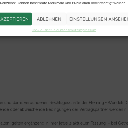
ückziehst, können bestimmte Merkmale und Funktionen beeinträchtigt werden.
AKZEPTIEREN
ABLEHNEN
EINSTELLUNGEN ANSEHE
Cookie-Richtlinie
Datenschutz
Impressum
tungen und damit verbundenen Rechtsgeschäfte der Fleming + Wendeln
ende oder abweichende Bedingungen der Vertragspartner werden nich
ten, gelten ergänzend in ihrer jeweils aktuellen Fassung: – bei Get