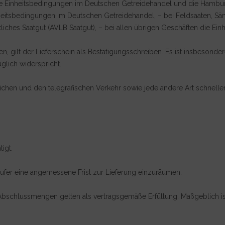
die Einheitsbedingungen im Deutschen Getreidehandel und die Hamburg
heitsbedingungen im Deutschen Getreidehandel, – bei Feldsaaten, Sä
tliches Saatgut (AVLB Saatgut), – bei allen übrigen Geschäften die E
sen, gilt der Lieferschein als Bestätigungsschreiben. Es ist insbeson
lich widerspricht.
iftlichen und den telegrafischen Verkehr sowie jede andere Art schnelle
igt.
 Käufer eine angemessene Frist zur Lieferung einzuräumen.
 Abschlussmengen gelten als vertragsgemäße Erfüllung. Maßgeblich is