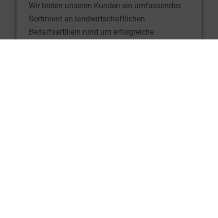
Wir bieten unseren Kunden ein umfassendes
Sortiment an landwirtschaftlichen
Bedarfsartikeln rund um erfolgreiche
Tierhaltung an:
Einstreu-Material
Folien, Vliese und Siloschutznetze zur
Lagerung von Futter
Tierschutz- und
Beschäftigungsmaterialien
Desinfektions- und Stallhygieneartikel
Grassaaten
Milchaustauscher (Milkivit)
Pferdefutter
Salvana- Produkte
Vitamine und Spurenelementergänzer
Salz- und Mineral-Lecksteine